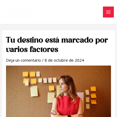
Ir
MA
al
ME
contenido
Navegación
de
Tu destino está marcado por
entradas
varios factores
Deja un comentario
/
8 de octubre de 2024